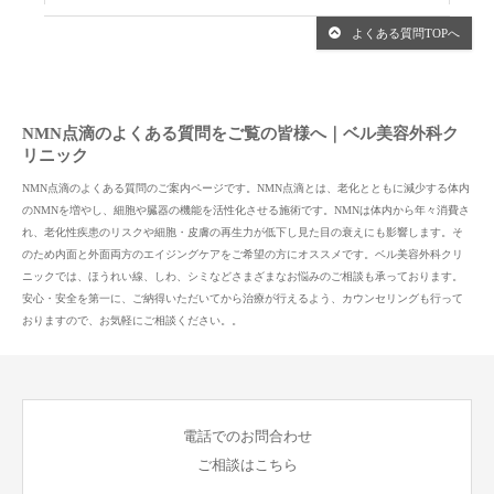
よくある質問TOPへ
NMN点滴のよくある質問をご覧の皆様へ｜ベル美容外科ク
リニック
NMN点滴のよくある質問のご案内ページです。NMN点滴とは、老化とともに減少する体内
のNMNを増やし、細胞や臓器の機能を活性化させる施術です。NMNは体内から年々消費さ
れ、老化性疾患のリスクや細胞・皮膚の再生力が低下し見た目の衰えにも影響します。そ
のため内面と外面両方のエイジングケアをご希望の方にオススメです。ベル美容外科クリ
ニックでは、ほうれい線、しわ、シミなどさまざまなお悩みのご相談も承っております。
安心・安全を第一に、ご納得いただいてから治療が行えるよう、カウンセリングも行って
おりますので、お気軽にご相談ください。。
電話でのお問合わせ
ご相談はこちら