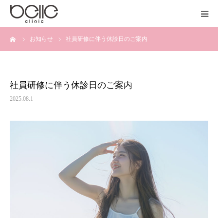
ーム
お知らせ
社員研修に伴う休診日のご案内
医院紹介
診療科目
社員研修に伴う休診日のご案内
施術料金
2025.08.1
オンライン相談
よくある質問
中国語サイト