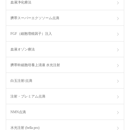
血液浄化療法
臍帯スーパーエクソソーム点滴
FGF（細胞増殖因子）注入
血液オゾン療法
臍帯幹細胞培養上清液 水光注射
白玉注射/点滴
注射・プレミアム点滴
NMN点滴
水光注射 (bella pro)